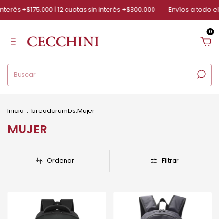
$175.000 | 12 cuotas sin interés +$300.000
Envíos a todo el país
0
Inicio
.
breadcrumbs.Mujer
MUJER
Ordenar
Filtrar