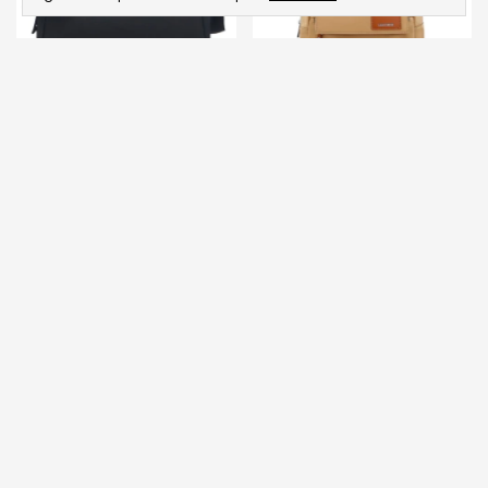
Mochila Cecchini
Bandolera Cecchini
$44.000,00
$32.000,00
-
20
%
OFF
-
20
%
OFF
$55.000,00
$40.000,00
COMPRAR
COMPRAR
1
de
7