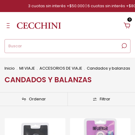
3 cuotas sin interés +$50.000 | 6 cuotas sin interés +$80.
0
Inicio
.
MI VIAJE
.
ACCESORIOS DE VIAJE
.
Candados y balanzas
CANDADOS Y BALANZAS
Ordenar
Filtrar