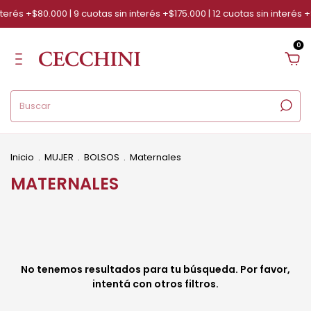
terés +$80.000 | 9 cuotas sin interés +$175.000 | 12 cuotas sin interés 
0
Inicio
.
MUJER
.
BOLSOS
.
Maternales
MATERNALES
No tenemos resultados para tu búsqueda. Por favor,
intentá con otros filtros.