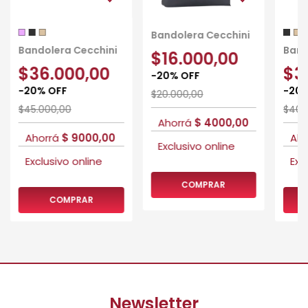
+
Bandolera Cecchini
Bandolera Cecchini
Band
$16.000,00
$36.000,00
$3
-
20
%
OFF
-
20
%
OFF
-
20
$20.000,00
$45.000,00
$40.
COMPRAR
Newsletter