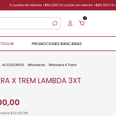
3 cuotas sin interés +$50.000 | 6 cuotas sin interés +$80.000 | 9 cuota
0
UTDOOR
PROMOCIONES BANCARIAS
.
ACCESORIOS
.
Riñoneras
.
Riñonera X Trem
RA X TREM LAMBDA 3XT
00,00
uestos
$33.057,85