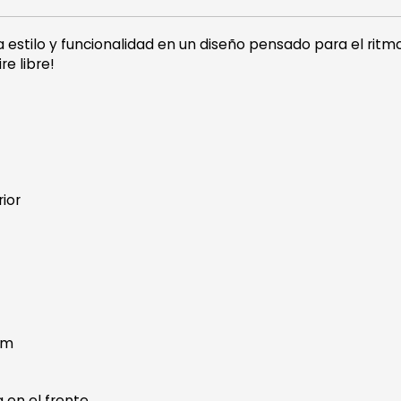
stilo y funcionalidad en un diseño pensado para el ritm
re libre!
rior
 cm
 en el frente