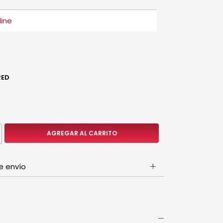
RED
e envío