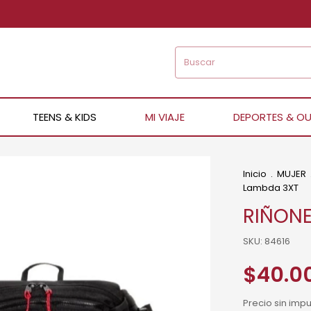
TEENS & KIDS
MI VIAJE
DEPORTES & O
Inicio
.
MUJER
Lambda 3XT
RIÑONE
SKU:
84616
$40.0
Precio sin imp