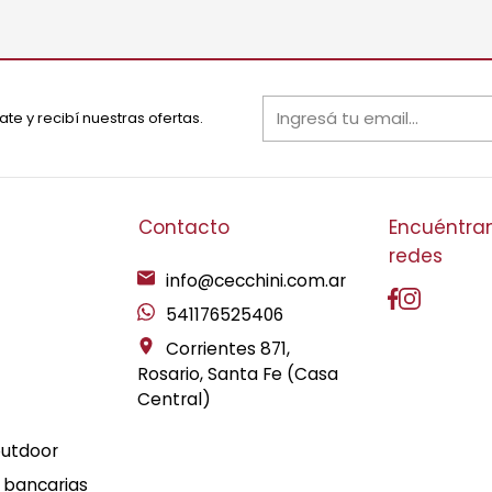
ate y recibí nuestras ofertas.
Contacto
Encuéntran
redes
info@cecchini.com.ar
541176525406
Corrientes 871,
Rosario, Santa Fe (Casa
Central)
outdoor
 bancarias