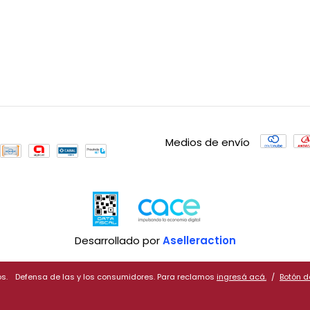
Medios de envío
Desarrollado por
Aselleraction
s.
Defensa de las y los consumidores. Para reclamos
ingresá acá.
/
Botón d